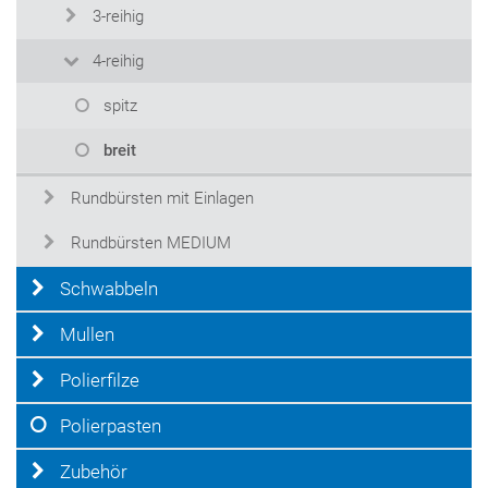
3-reihig
4-reihig
spitz
breit
Rundbürsten mit Einlagen
Rundbürsten MEDIUM
Schwabbeln
Mullen
Polierfilze
Polierpasten
Zubehör