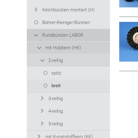
Kelchbürsten montiert (H)
Bohrer-Reiniger-Bürsten
Rundbürsten LABOR
mit Holzkern (HK)
2-reihig
spitz
breit
3-reihig
4-reihig
5-reihig
mit Kunststoffkern (KK)