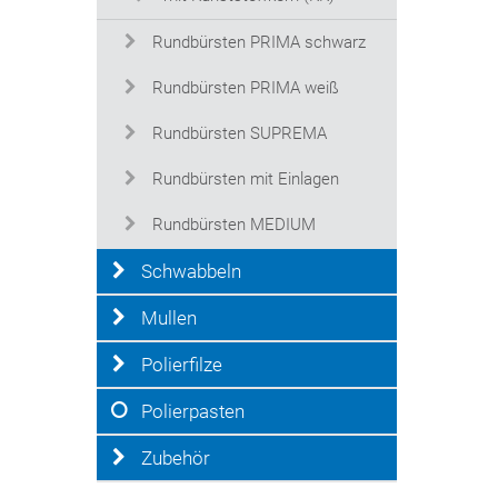
Rundbürsten PRIMA schwarz
Rundbürsten PRIMA weiß
Rundbürsten SUPREMA
Rundbürsten mit Einlagen
Rundbürsten MEDIUM
Schwabbeln
Mullen
Polierfilze
Polierpasten
Zubehör