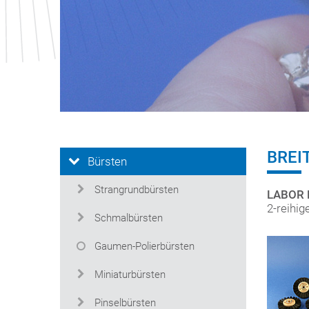
BREI
Bürsten
Strangrundbürsten
LABOR R
2-reihi
Schmalbürsten
Gaumen-Polierbürsten
Miniaturbürsten
Pinselbürsten