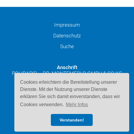
Impressum
Datenschutz
Suche
Anschrift
POLIRAPID – DR. MONTEMERLO GMBH & CO KG
Josef-Schüttler-Straße 49
Cookies erleichtern die Bereitstellung unserer
D-78224 Singen
Dienste. Mit der Nutzung unserer Dienste
erklären Sie sich damit einverstanden, dass wir
Kontakt
Cookies verwenden.
Mehr Infos
Telefon: 07731 947220
E-Mail schreiben
Verstanden!