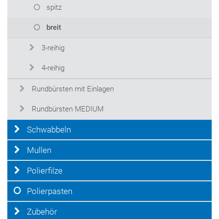
spitz
breit
3-reihig
4-reihig
Rundbürsten mit Einlagen
Rundbürsten MEDIUM
Schwabbeln
Mullen
Polierfilze
Polierpasten
Zubehör