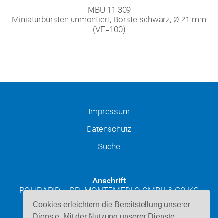
MBU 11 309
Miniaturbürsten unmontiert, Borste schwarz, Ø 21 mm
(VE=100)
Impressum
Datenschutz
Suche
Anschrift
POLIRAPID – DR. MONTEMERLO GMBH & CO KG
Josef-Schüttler-Straße 49
Cookies erleichtern die Bereitstellung unserer
D-78224 Singen
Dienste. Mit der Nutzung unserer Dienste