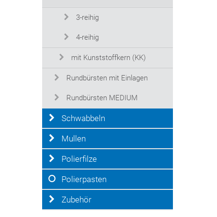
3-reihig
4-reihig
mit Kunststoffkern (KK)
Rundbürsten mit Einlagen
Rundbürsten MEDIUM
Schwabbeln
Mullen
Polierfilze
Polierpasten
Zubehör