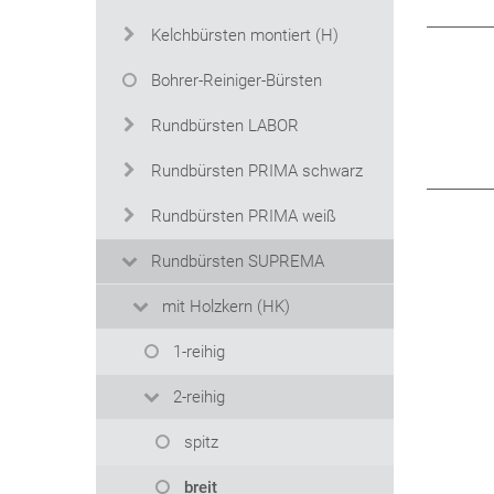
Kelchbürsten montiert (H)
Bohrer-Reiniger-Bürsten
Rundbürsten LABOR
Rundbürsten PRIMA schwarz
Rundbürsten PRIMA weiß
Rundbürsten SUPREMA
mit Holzkern (HK)
1-reihig
2-reihig
spitz
breit