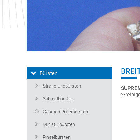
BREI
Bürsten
Strangrundbürsten
SUPREMA
2-reihi
Schmalbürsten
Gaumen-Polierbürsten
Miniaturbürsten
Pinselbürsten