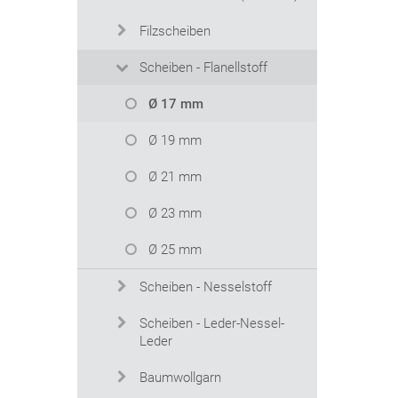
Filzscheiben
Scheiben - Flanellstoff
Ø 17 mm
Ø 19 mm
Ø 21 mm
Ø 23 mm
Ø 25 mm
Scheiben - Nesselstoff
Scheiben - Leder-Nessel-
Leder
Baumwollgarn