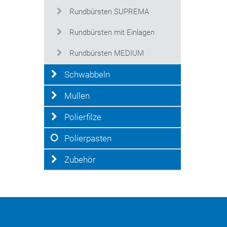
Rundbürsten SUPREMA
Rundbürsten mit Einlagen
Rundbürsten MEDIUM
Schwabbeln
Mullen
Polierfilze
Polierpasten
Zubehör