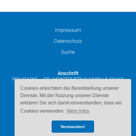
Impressum
Datenschutz
Suche
Anschrift
POLIRAPID – DR. MONTEMERLO GMBH & CO KG
Josef-Schüttler-Straße 49
Cookies erleichtern die Bereitstellung unserer
D-78224 Singen
Dienste. Mit der Nutzung unserer Dienste
erklären Sie sich damit einverstanden, dass wir
Kontakt
Cookies verwenden.
Mehr Infos
Telefon: 07731 947220
E-Mail schreiben
Verstanden!