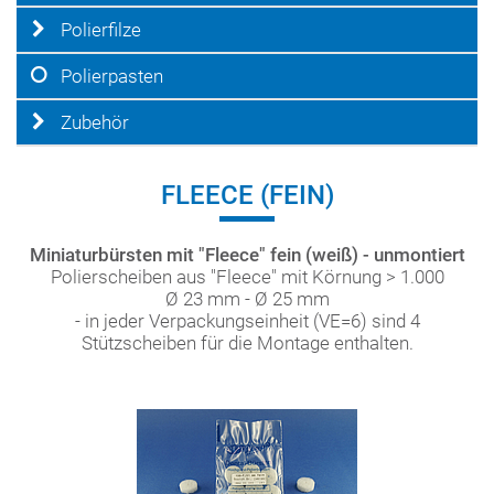
Polierfilze
Polierpasten
Zubehör
FLEECE (FEIN)
Miniaturbürsten mit "Fleece" fein (weiß) - unmontiert
Polierscheiben aus "Fleece" mit Körnung > 1.000
Ø 23 mm - Ø 25 mm
- in jeder Verpackungseinheit (VE=6) sind 4
Stützscheiben für die Montage enthalten.