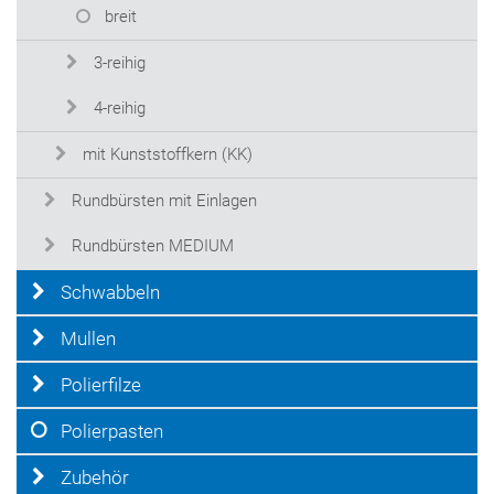
breit
3-reihig
4-reihig
mit Kunststoffkern (KK)
Rundbürsten mit Einlagen
Rundbürsten MEDIUM
Schwabbeln
Mullen
Polierfilze
Polierpasten
Zubehör