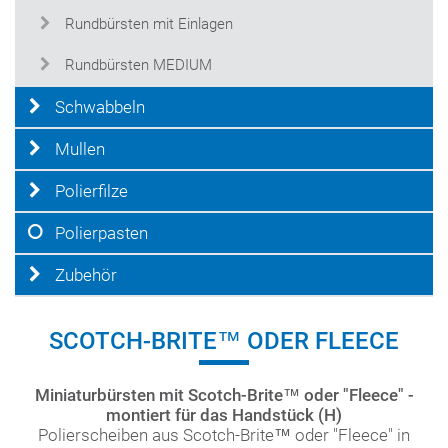
Rundbürsten mit Einlagen
Rundbürsten MEDIUM
Schwabbeln
Mullen
Polierfilze
Polierpasten
Zubehör
SCOTCH-BRITE™ ODER FLEECE
Miniaturbürsten mit Scotch-Brite™ oder "Fleece" -
montiert für das Handstück (H)
Polierscheiben aus Scotch-Brite™ oder "Fleece" in