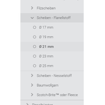
Filzscheiben
Scheiben - Flanellstoff
Ø 17 mm
Ø 19 mm
Ø 21 mm
Ø 23 mm
Ø 25 mm
Scheiben - Nesselstoff
Baumwollgarn
Scotch-Brite™ oder Fleece