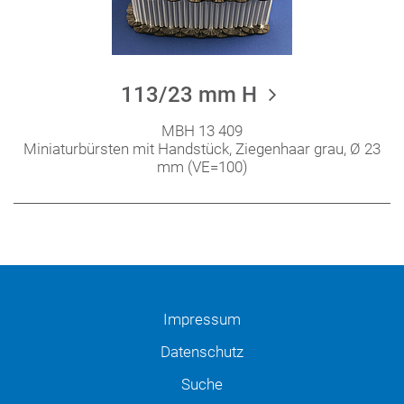
113/23 mm H
MBH 13 409
Miniaturbürsten mit Handstück, Ziegenhaar grau, Ø 23
mm (VE=100)
Impressum
Datenschutz
Suche