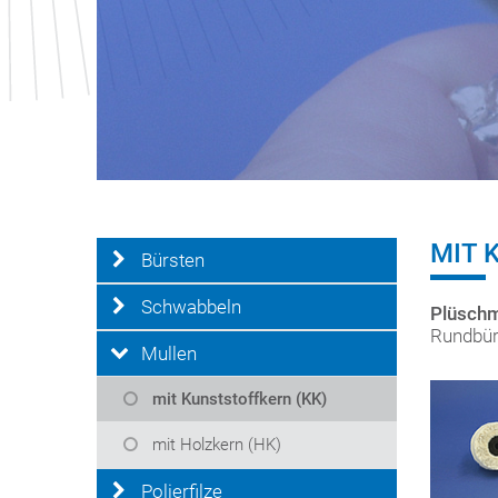
MIT 
Bürsten
Schwabbeln
Plüschm
Rundbür
Mullen
mit Kunststoffkern (KK)
mit Holzkern (HK)
Polierfilze