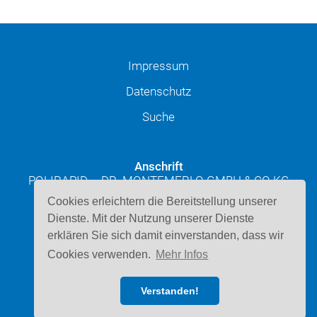
Impressum
Datenschutz
Suche
Anschrift
POLIRAPID – DR. MONTEMERLO GMBH & CO KG
Josef-Schüttler-Straße 49
Cookies erleichtern die Bereitstellung unserer
D-78224 Singen
Dienste. Mit der Nutzung unserer Dienste
erklären Sie sich damit einverstanden, dass wir
Kontakt
Cookies verwenden.
Mehr Infos
Telefon: 07731 947220
E-Mail schreiben
Verstanden!