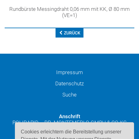
Rundbürste Messingdraht 0,06 mm mit KK, Ø 80 mm
(VE=1)
ZURÜCK
Impressum
Datenschutz
Suche
Anschrift
POLIRAPID – DR. MONTEMERLO GMBH & CO KG
Josef-Schüttler-Straße 49
Cookies erleichtern die Bereitstellung unserer
D-78224 Singen