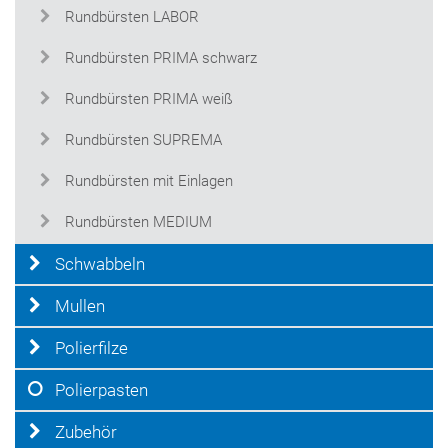
Rundbürsten LABOR
Rundbürsten PRIMA schwarz
Rundbürsten PRIMA weiß
Rundbürsten SUPREMA
Rundbürsten mit Einlagen
Rundbürsten MEDIUM
Schwabbeln
Mullen
Polierfilze
Polierpasten
Zubehör