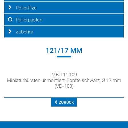
Polierfilze
Polierpasten
Zubehör
121/17 MM
MBU 11 109
Miniaturbürsten unmontiert, Borste schwarz, Ø 17 mm
(VE=100)
ZURÜCK