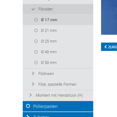
Filzräder
Ø 17 mm
Ø 21 mm
Ø 25 mm
ZUR
Ø 40 mm
Ø 50 mm
Filzlinsen
Filze, spezielle Formen
Montiert mit Handstück (H)
Polierpasten