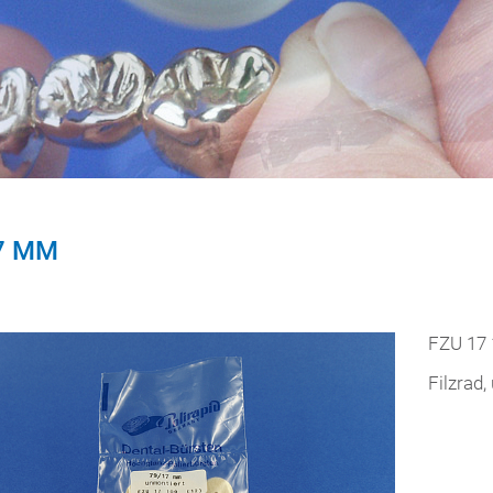
7 MM
FZU 17 
Filzrad