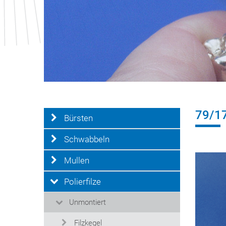
79/1
Bürsten
Schwabbeln
Mullen
Polierfilze
Unmontiert
Filzkegel