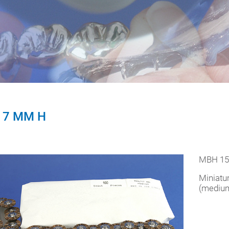
17 MM H
MBH 15
Miniatu
(medium