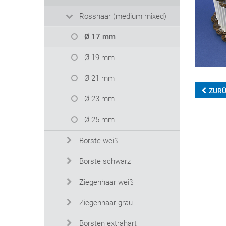
Rosshaar (medium mixed)
Ø 17 mm
Ø 19 mm
Ø 21 mm
ZUR
Ø 23 mm
Ø 25 mm
Borste weiß
Borste schwarz
Ziegenhaar weiß
Ziegenhaar grau
Borsten extrahart