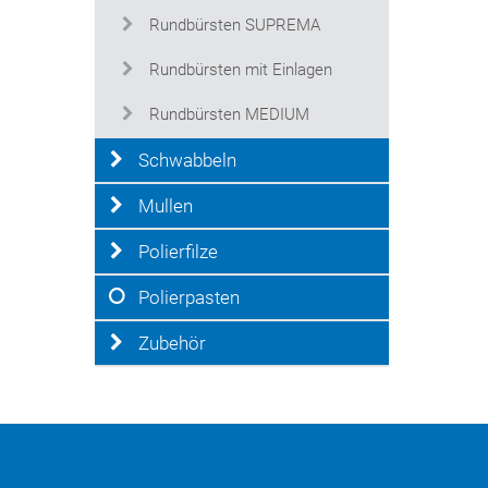
Rundbürsten SUPREMA
Rundbürsten mit Einlagen
Rundbürsten MEDIUM
Schwabbeln
Mullen
Polierfilze
Polierpasten
Zubehör