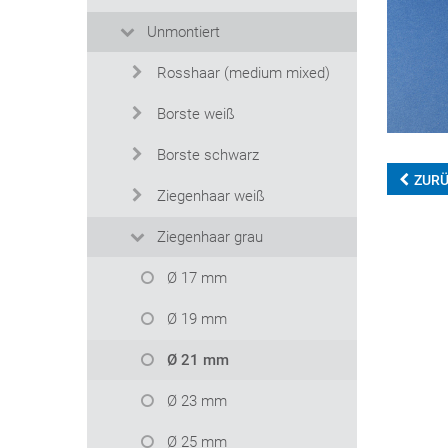
Unmontiert
Rosshaar (medium mixed)
Borste weiß
Borste schwarz
ZUR
Ziegenhaar weiß
Ziegenhaar grau
Ø 17 mm
Ø 19 mm
Ø 21 mm
Ø 23 mm
Ø 25 mm