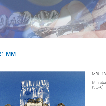
21 MM
MBU 13
Miniatu
(VE=6)