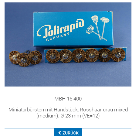
MBH 15 400
Miniaturbürsten mit Handstück, Rosshaar grau mixed
(medium), Ø 23 mm (VE=12)
ZURÜCK