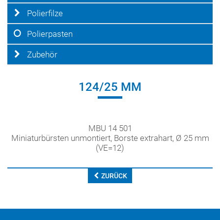
Polierfilze
Polierpasten
Zubehör
124/25 MM
MBU 14 501
Miniaturbürsten unmontiert, Borste extrahart, Ø 25 mm
(VE=12)
ZURÜCK