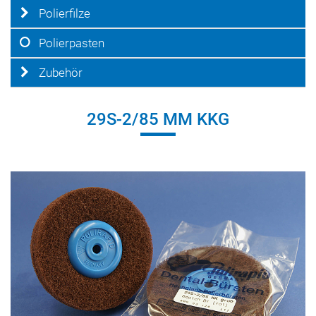
Polierfilze
Polierpasten
Zubehör
29S-2/85 MM KKG