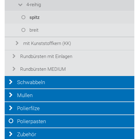
4-reihig
spitz
breit
mit Kunststoffkern (KK)
Rundbürsten mit Einlagen
Rundbürsten MEDIUM
Schwabbeln
Mullen
Polierfilze
Polierpasten
Zubehör