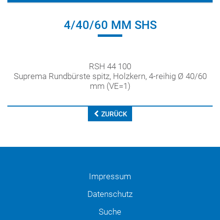
4/40/60 MM SHS
RSH 44 100
Suprema Rundbürste spitz, Holzkern, 4-reihig Ø 40/60
mm (VE=1)
ZURÜCK
Impressum
Datenschutz
Suche