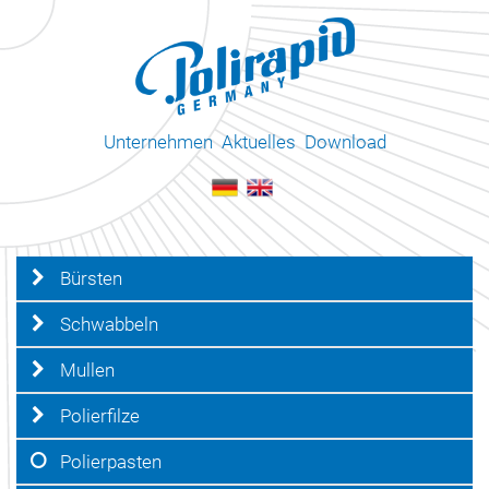
Unternehmen
Aktuelles
Download
Bürsten
Schwabbeln
Mullen
Polierfilze
Polierpasten